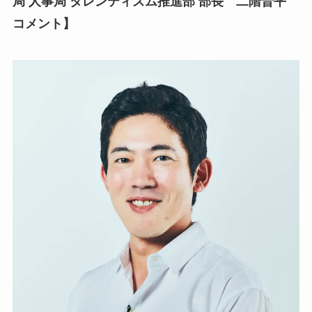
局 人事局 タレンティズム推進部 部長 二階晋平
コメント】