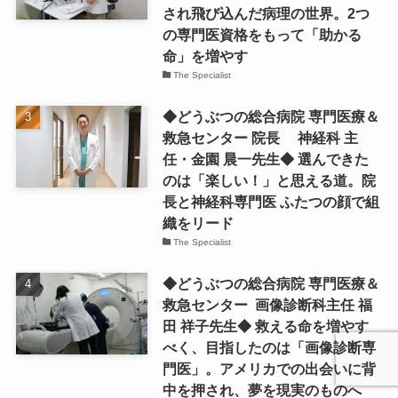
され飛び込んだ病理の世界。2つ
の専門医資格をもって「助かる
命」を増やす
The Specialist
◆どうぶつの総合病院 専門医療＆
救急センター 院長 神経科 主
任・金園 晨一先生◆ 選んできた
のは「楽しい！」と思える道。院
長と神経科専門医 ふたつの顔で組
織をリード
The Specialist
◆どうぶつの総合病院 専門医療＆
救急センター 画像診断科主任 福
田 祥子先生◆ 救える命を増やす
べく、目指したのは「画像診断専
門医」。アメリカでの出会いに背
中を押され、夢を現実のものへ