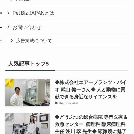
Pet Biz JAPANとは
お問い合わせ
広告掲載について
人気記事トップ5
◆株式会社エアープランツ・バイ
オ 武山 健一さん◆ 人と動物に貢
献できる身近なサイエンスを
The Specialist
◆どうぶつの総合病院 専門医療＆
救急センター 病理科 臨床病理科
主任 浅川 翠 先生◆ 顕微鏡に魅了