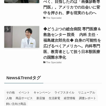
べく、目指したのは「画像診断専
門医」。アメリカでの出会いに背
中を押され、夢を現実のものへ
The Specialist
◆どうぶつの総合病院 専門医療＆
救急センター 院長 内科 主任・
福島建次郎先生◆ 自身の可能性を
広げるべくアメリカへ。内科専門
医、教育者として担う日本獣医療
の国際水準化
The Specialist
News&Trendタグ
その他
イベント
キャンペーン
ライフスタイル
リニューアル
人物
商品サービス
新店舗
生活家電
経営情報
調査レポート
飼い主向け商品