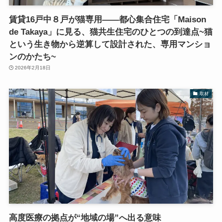
賃貸16戸中８戸が猫専用――都心集合住宅「Maison
de Takaya」に見る、猫共生住宅のひとつの到達点~猫
という生き物から逆算して設計された、専用マンショ
ンのかたち~
2026年2月18日
取材
高度医療の拠点が“地域の場”へ出る意味