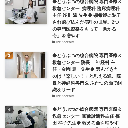
◆どうぶつの総合病院 専門医療＆
救急センター 病理科 臨床病理科
主任 浅川 翠 先生◆ 顕微鏡に魅了
され飛び込んだ病理の世界。2つ
の専門医資格をもって「助かる
命」を増やす
The Specialist
◆どうぶつの総合病院 専門医療＆
救急センター 院長 神経科 主
任・金園 晨一先生◆ 選んできた
のは「楽しい！」と思える道。院
長と神経科専門医 ふたつの顔で組
織をリード
The Specialist
◆どうぶつの総合病院 専門医療＆
救急センター 画像診断科主任 福
田 祥子先生◆ 救える命を増やす