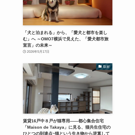
「犬と泊まれる」から、「愛犬と都市を楽し
む」へ ～OMO7横浜で見えた、「愛犬都市旅
宣言」の未来～
2026年5月17日
取材
賃貸16戸中８戸が猫専用――都心集合住宅
「Maison de Takaya」に見る、猫共生住宅の
ひとつの到達点~猫という生き物から逆算して