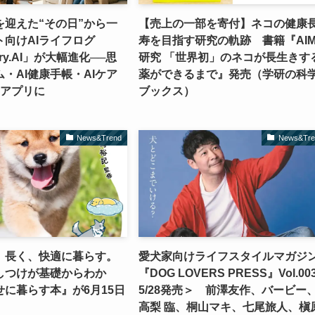
を迎えた“その日”から一
【売上の一部を寄付】ネコの健康
ト向けAIライフログ
寿を目指す研究の軌跡 書籍『AI
ory.AI」が大幅進化──思
研究 「世界初」のネコが長生きす
・AI健康手帳・AIケア
薬ができるまで』発売（学研の科
のアプリに
ブックス）
News&Trend
News&Tre
、長く、快適に暮らす。
愛犬家向けライフスタイルマガジ
しつけが基礎からわか
『DOG LOVERS PRESS』Vol.00
に暮らす本』が6月15日
5/28発売＞ 前澤友作、バービー
高梨 臨、桐山マキ、七尾旅人、槇