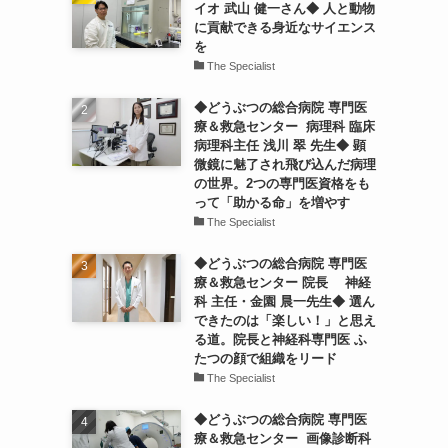
イオ 武山 健一さん◆ 人と動物
に貢献できる身近なサイエンス
を
The Specialist
◆どうぶつの総合病院 専門医
療＆救急センター 病理科 臨床
病理科主任 浅川 翠 先生◆ 顕
微鏡に魅了され飛び込んだ病理
の世界。2つの専門医資格をも
って「助かる命」を増やす
The Specialist
◆どうぶつの総合病院 専門医
療＆救急センター 院長 神経
科 主任・金園 晨一先生◆ 選ん
できたのは「楽しい！」と思え
る道。院長と神経科専門医 ふ
たつの顔で組織をリード
The Specialist
◆どうぶつの総合病院 専門医
療＆救急センター 画像診断科