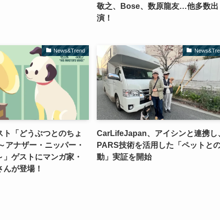
敬之、Bose、数原龍友…他多数出
演！
News&Trend
News&Tre
スト「どうぶつとのちょ
CarLifeJapan、アイシンと連携し
 ～アナザー・ニッパー・
PARS技術を活用した「ペットと
～」ゲストにマンガ家・
動」実証を開始
さんが登場！