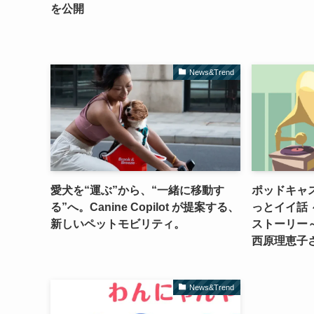
を公開
News&Trend
愛犬を“運ぶ”から、“一緒に移動す
ポッドキャ
る”へ。Canine Copilot が提案する、
っとイイ話
新しいペットモビリティ。
ストーリー
西原理恵子
News&Trend