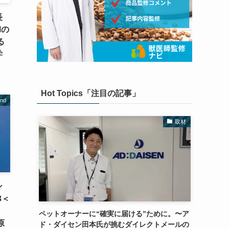
長
Mの
る
学
Hot Topics「注目の記事」
nd
取材
ン
3＜
、
ペットオーナーに“確実に届ける”ために。〜ア
原
ド・ダイセン田本氏が挑むダイレクトメールの