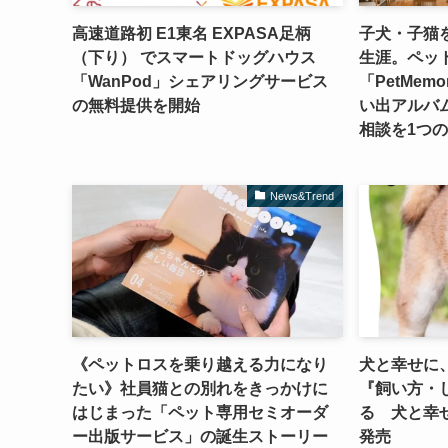
高速道路初 E1東名 EXPASA足柄
子犬・子猫
（下り） でスマートドッグハウス
生涯。ペッ
「WanPod」シェアリングサービス
「PetMem
の無料提供を開始
い出アルバム
相談を1つ
News&Trend
《ペットロスを乗り越える力になり
犬と幸せに
たい》社員猫との別れをきっかけに
『飼い方・
はじまった「ペット専用セミオーダ
る 犬と幸せ
ー出版サービス」の誕生ストーリー
発売