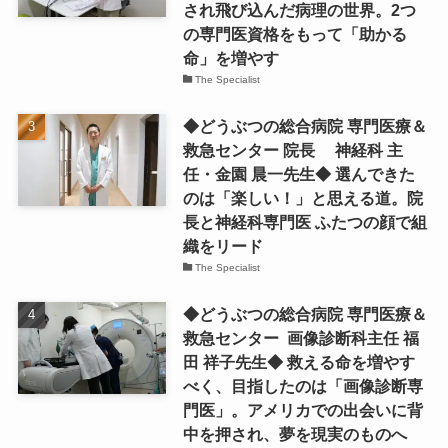
され飛び込んだ病理の世界。2つ
の専門医資格をもって「助かる
命」を増やす
The Specialist
◆どうぶつの総合病院 専門医療＆
救急センター 院長 神経科 主
任・金園 晨一先生◆ 選んできた
のは「楽しい！」と思える道。院
長と神経科専門医 ふたつの顔で組
織をリード
The Specialist
◆どうぶつの総合病院 専門医療＆
救急センター 画像診断科主任 福
田 祥子先生◆ 救える命を増やす
べく、目指したのは「画像診断専
門医」。アメリカでの出会いに背
中を押され、夢を現実のものへ