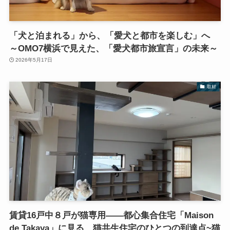
「犬と泊まれる」から、「愛犬と都市を楽しむ」へ
～OMO7横浜で見えた、「愛犬都市旅宣言」の未来～
2026年5月17日
取材
賃貸16戸中８戸が猫専用――都心集合住宅「Maison
de Takaya」に見る、猫共生住宅のひとつの到達点~猫