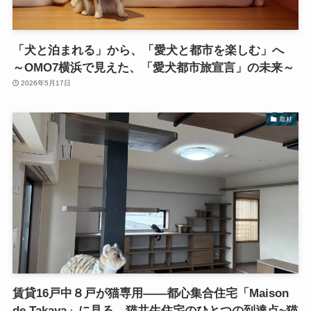
「犬と泊まれる」から、「愛犬と都市を楽しむ」へ
～OMO7横浜で見えた、「愛犬都市旅宣言」の未来～
2026年5月17日
取材
賃貸16戸中８戸が猫専用――都心集合住宅「Maison
de Takaya」に見る、猫共生住宅のひとつの到達点~猫