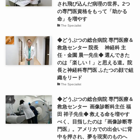
され飛び込んだ病理の世界。2つ
の専門医資格をもって「助かる
命」を増やす
The Specialist
◆どうぶつの総合病院 専門医療＆
救急センター 院長 神経科 主
任・金園 晨一先生◆ 選んできた
のは「楽しい！」と思える道。院
長と神経科専門医 ふたつの顔で組
織をリード
The Specialist
◆どうぶつの総合病院 専門医療＆
救急センター 画像診断科主任 福
田 祥子先生◆ 救える命を増やす
べく、目指したのは「画像診断専
門医」。アメリカでの出会いに背
中を押され、夢を現実のものへ