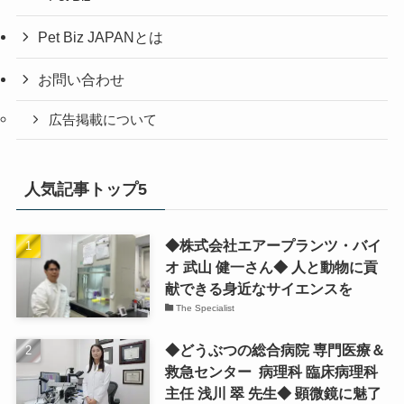
Pet Biz JAPANとは
お問い合わせ
広告掲載について
人気記事トップ5
◆株式会社エアープランツ・バイ
オ 武山 健一さん◆ 人と動物に貢
献できる身近なサイエンスを
The Specialist
◆どうぶつの総合病院 専門医療＆
救急センター 病理科 臨床病理科
主任 浅川 翠 先生◆ 顕微鏡に魅了