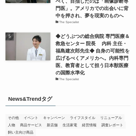
べく、目指したのは「画像診断専
門医」。アメリカでの出会いに背
中を押され、夢を現実のものへ
The Specialist
◆どうぶつの総合病院 専門医療＆
救急センター 院長 内科 主任・
福島建次郎先生◆ 自身の可能性を
広げるべくアメリカへ。内科専門
医、教育者として担う日本獣医療
の国際水準化
The Specialist
News&Trendタグ
その他
イベント
キャンペーン
ライフスタイル
リニューアル
人物
商品サービス
新店舗
生活家電
経営情報
調査レポート
飼い主向け商品