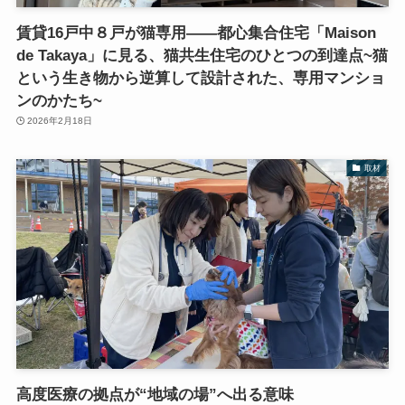
賃貸16戸中８戸が猫専用――都心集合住宅「Maison
de Takaya」に見る、猫共生住宅のひとつの到達点~猫
という生き物から逆算して設計された、専用マンショ
ンのかたち~
2026年2月18日
取材
高度医療の拠点が“地域の場”へ出る意味