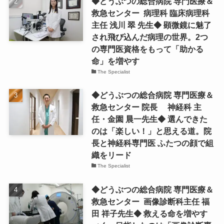
◆どうぶつの総合病院 専門医療＆
救急センター 病理科 臨床病理科
主任 浅川 翠 先生◆ 顕微鏡に魅了
され飛び込んだ病理の世界。2つ
の専門医資格をもって「助かる
命」を増やす
The Specialist
◆どうぶつの総合病院 専門医療＆
救急センター 院長 神経科 主
任・金園 晨一先生◆ 選んできた
のは「楽しい！」と思える道。院
長と神経科専門医 ふたつの顔で組
織をリード
The Specialist
◆どうぶつの総合病院 専門医療＆
救急センター 画像診断科主任 福
田 祥子先生◆ 救える命を増やす