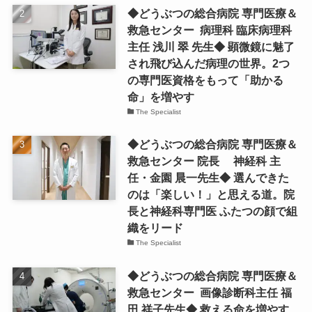
◆どうぶつの総合病院 専門医療＆
救急センター 病理科 臨床病理科
主任 浅川 翠 先生◆ 顕微鏡に魅了
され飛び込んだ病理の世界。2つ
の専門医資格をもって「助かる
命」を増やす
The Specialist
◆どうぶつの総合病院 専門医療＆
救急センター 院長 神経科 主
任・金園 晨一先生◆ 選んできた
のは「楽しい！」と思える道。院
長と神経科専門医 ふたつの顔で組
織をリード
The Specialist
◆どうぶつの総合病院 専門医療＆
救急センター 画像診断科主任 福
田 祥子先生◆ 救える命を増やす