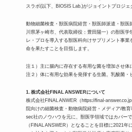
スラボ(以下、BIOSIS Lab.)がジョイントプロジ
動物細菌検査・獣医病院経営・獣医師派遣・獣医師
川県茅ヶ崎市、代表取締役：豊田陽一）の獣医学
レ・プロを導入する獣医科向けサプリメント事業
命を果たすことを目指します。
注１）主に腸内に存在する有用な菌を増加させ体
注２）体に有用な効果を発揮する生菌。乳酸菌・
1. 株式会社FINAL ANSWERについて
株式会社FINAL ANWER（https://final-a
院向けの細菌検査・動物病院経営・メディア/教育
sec社のノウハウを元に、獣医学領域ではカバー
（FINAL ANSWER）となることを目標に20