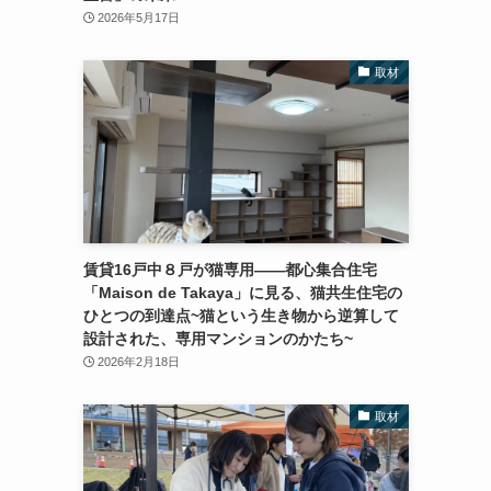
2026年5月17日
取材
賃貸16戸中８戸が猫専用――都心集合住宅
「Maison de Takaya」に見る、猫共生住宅の
ひとつの到達点~猫という生き物から逆算して
設計された、専用マンションのかたち~
2026年2月18日
取材