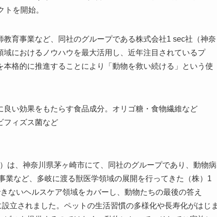
ェクトを開始。
教育事業など、同社のグループである株式会社1 sec社（神奈
領域におけるノウハウを最大活用し、近年注目されているプ
を本格的に推進することにより「動物を救い続ける」という使
に良い効果をもたらす食品成分。オリゴ糖・食物繊維など
ビフィズス菌など
nswer.co.jp）は、神奈川県茅ヶ崎市にて、同社のグループであり、動物病
事業など、多岐に渡る獣医学領域の展開を行ってきた（株）1
できないヘルスケア領域をカバーし、動物たちの最後の答え
21年に設立されました。ペットの生活習慣の多様化や長寿化がはじ