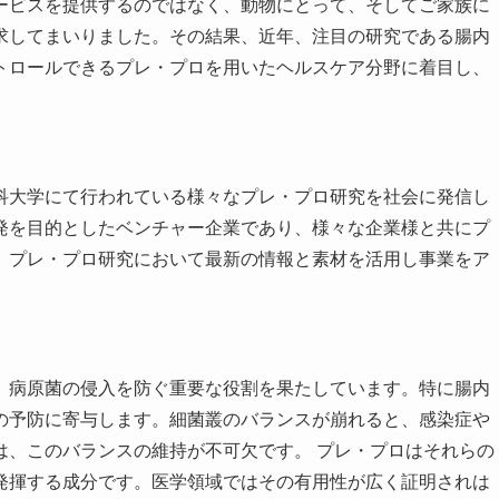
ービスを提供するのではなく、動物にとって、そしてご家族に
求してまいりました。その結果、近年、注目の研究である腸内
トロールできるプレ・プロを用いたヘルスケア分野に着目し、
o.jp/）は、藤田医科大学にて行われている様々なプレ・プロ研究を社会に発信し
発を目的としたベンチャー企業であり、様々な企業様と共にプ
。プレ・プロ研究において最新の情報と素材を活用し事業をア
、病原菌の侵入を防ぐ重要な役割を果たしています。特に腸内
の予防に寄与します。細菌叢のバランスが崩れると、感染症や
は、このバランスの維持が不可欠です。 プレ・プロはそれらの
発揮する成分です。医学領域ではその有用性が広く証明されは