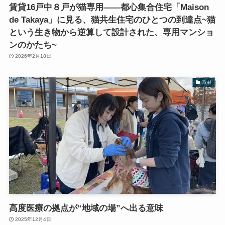
賃貸16戸中８戸が猫専用――都心集合住宅「Maison
de Takaya」に見る、猫共生住宅のひとつの到達点~猫
という生き物から逆算して設計された、専用マンショ
ンのかたち~
2026年2月18日
取材
高度医療の拠点が“地域の場”へ出る意味
2025年12月4日