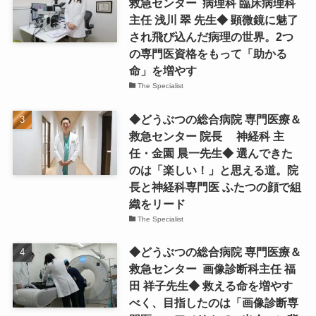
救急センター 病理科 臨床病理科
主任 浅川 翠 先生◆ 顕微鏡に魅了
され飛び込んだ病理の世界。2つ
の専門医資格をもって「助かる
命」を増やす
The Specialist
◆どうぶつの総合病院 専門医療＆
救急センター 院長 神経科 主
任・金園 晨一先生◆ 選んできた
のは「楽しい！」と思える道。院
長と神経科専門医 ふたつの顔で組
織をリード
The Specialist
◆どうぶつの総合病院 専門医療＆
救急センター 画像診断科主任 福
田 祥子先生◆ 救える命を増やす
べく、目指したのは「画像診断専