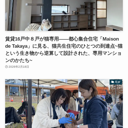
賃貸16戸中８戸が猫専用――都心集合住宅「Maison
de Takaya」に見る、猫共生住宅のひとつの到達点~猫
という生き物から逆算して設計された、専用マンショ
ンのかたち~
2026年2月18日
取材