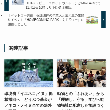
ULTRA（ピューロボット ウルトラ）がMakuakeにて
11月15日10時より予約受注開始。
【ペットゴー共催】保護団体の卒業犬と迎え主の里帰
りイベント「HOMECOMING PARK」を11/9（土）に
開催しました
関連記事
環境省「イエネコ,イヌ」掲
動物との「ふれあい」から
載撤回へ どうぶつ基金が
「理解し、守る」学びへ動
ノネコ・ノイヌ全ての除外
物福祉に配慮した施設づく