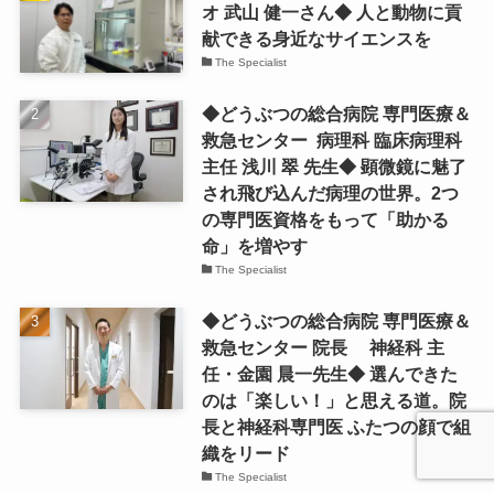
オ 武山 健一さん◆ 人と動物に貢
献できる身近なサイエンスを
The Specialist
◆どうぶつの総合病院 専門医療＆
救急センター 病理科 臨床病理科
主任 浅川 翠 先生◆ 顕微鏡に魅了
され飛び込んだ病理の世界。2つ
の専門医資格をもって「助かる
命」を増やす
The Specialist
◆どうぶつの総合病院 専門医療＆
救急センター 院長 神経科 主
任・金園 晨一先生◆ 選んできた
のは「楽しい！」と思える道。院
長と神経科専門医 ふたつの顔で組
織をリード
The Specialist