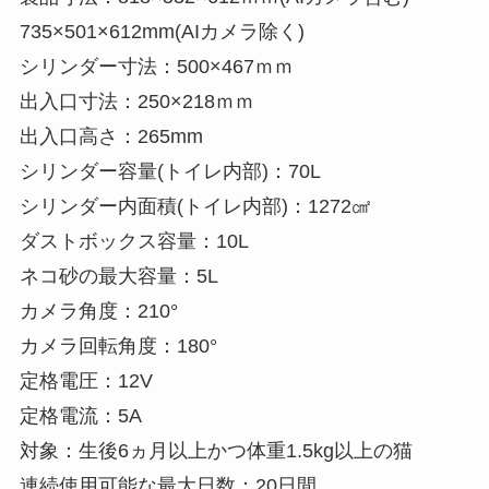
735×501×612mm(AIカメラ除く)
シリンダー寸法：500×467ｍｍ
出入口寸法：250×218ｍｍ
出入口高さ：265mm
シリンダー容量(トイレ内部)：70L
シリンダー内面積(トイレ内部)：1272㎠
ダストボックス容量：10L
ネコ砂の最大容量：5L
カメラ角度：210°
カメラ回転角度：180°
定格電圧：12V
定格電流：5A
対象：生後6ヵ月以上かつ体重1.5kg以上の猫
連続使用可能な最大日数：20日間