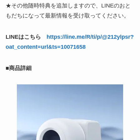
★その他随時特典を追加しますので、LINEのおと
もだちになって最新情報を受け取ってください。
LINEはこちら
https://line.me/R/ti/p/@212ylpsr?
oat_content=url&ts=10071658
■商品詳細