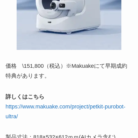
価格 \151,800（税込）※Makuakeにて早期成約
特典があります。
詳しくはこちら
https://www.makuake.com/project/petkit-purobot-
ultra/
製品寸法：818×532×612ｍｍ(AIカメラ含む)