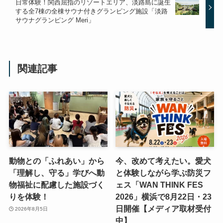
日常体験！関西屈指のリゾートエリア、淡路島に誕生
する全7棟の全棟サウナ付きグランピング施設「淡路
サウナグランピング Meri」
関連記事
動物との「ふれあい」から
今、改めて考えたい。愛犬
「理解し、守る」学びへ動
と体験しながら学ぶ防災フ
物福祉に配慮した施設づく
ェス「WAN THINK FES
りを体験！
2026」横浜で8月22日・23
日開催【メディア取材受付
2026年8月5日
中】