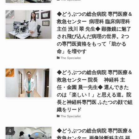
◆どうぶつの総合病院 専門医療＆
救急センター 病理科 臨床病理科
主任 浅川 翠 先生◆ 顕微鏡に魅了
され飛び込んだ病理の世界。2つ
の専門医資格をもって「助かる
命」を増やす
The Specialist
◆どうぶつの総合病院 専門医療＆
救急センター 院長 神経科 主
任・金園 晨一先生◆ 選んできた
のは「楽しい！」と思える道。院
長と神経科専門医 ふたつの顔で組
織をリード
The Specialist
◆どうぶつの総合病院 専門医療＆
救急センター 画像診断科主任 福