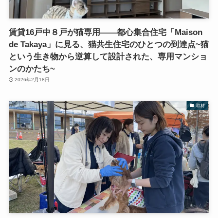
賃貸16戸中８戸が猫専用――都心集合住宅「Maison
de Takaya」に見る、猫共生住宅のひとつの到達点~猫
という生き物から逆算して設計された、専用マンショ
ンのかたち~
2026年2月18日
取材