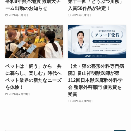
令和8年熊本地震 救助犬チ
第十一回「どうぶつ川柳」
ーム出動のお知らせ
入賞50作品が決定！
2026年8月1日
2026年8月1日
ペットは「飼う」から「共
【犬・猫の整形外科専門病
に暮らし、楽しむ」時代へ
院】畠山祥明獣医師が第
ペット業界の新たなニーズ
112回日本獣医麻酔外科学
を体験！
会 整形外科部門 優秀賞を
受賞
2026年7月29日
2026年7月29日