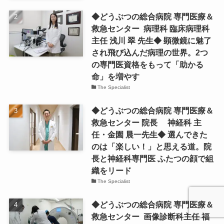
◆どうぶつの総合病院 専門医療＆
救急センター 病理科 臨床病理科
主任 浅川 翠 先生◆ 顕微鏡に魅了
され飛び込んだ病理の世界。2つ
の専門医資格をもって「助かる
命」を増やす
The Specialist
◆どうぶつの総合病院 専門医療＆
救急センター 院長 神経科 主
任・金園 晨一先生◆ 選んできた
のは「楽しい！」と思える道。院
長と神経科専門医 ふたつの顔で組
織をリード
The Specialist
◆どうぶつの総合病院 専門医療＆
救急センター 画像診断科主任 福