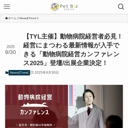
ホーム
News&Trend
【TYL主催】動物病院経営者必見！
経営にまつわる最新情報が入手で
2025
9/30
きる「動物病院経営カンファレン
ス2025」登壇/出展企業決定！
2025年9月30日
News&Trend