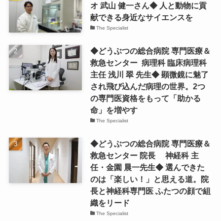
オ 武山 健一さん◆ 人と動物に貢
献できる身近なサイエンスを
The Specialist
◆どうぶつの総合病院 専門医療＆
救急センター 病理科 臨床病理科
主任 浅川 翠 先生◆ 顕微鏡に魅了
され飛び込んだ病理の世界。2つ
の専門医資格をもって「助かる
命」を増やす
The Specialist
◆どうぶつの総合病院 専門医療＆
救急センター 院長 神経科 主
任・金園 晨一先生◆ 選んできた
のは「楽しい！」と思える道。院
長と神経科専門医 ふたつの顔で組
織をリード
The Specialist