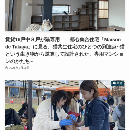
賃貸16戸中８戸が猫専用――都心集合住宅「Maison
de Takaya」に見る、猫共生住宅のひとつの到達点~猫
という生き物から逆算して設計された、専用マンショ
ンのかたち~
2026年2月18日
取材