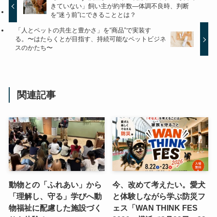
きていない」飼い主が約半数―体調不良時、判断
を“迷う前”にできることとは？
「人とペットの共生と豊かさ」を“商品”で実装す
る。〜はたらくとが目指す、持続可能なペットビジネ
スのかたち〜
関連記事
動物との「ふれあい」から
今、改めて考えたい。愛犬
「理解し、守る」学びへ動
と体験しながら学ぶ防災フ
物福祉に配慮した施設づく
ェス「WAN THINK FES