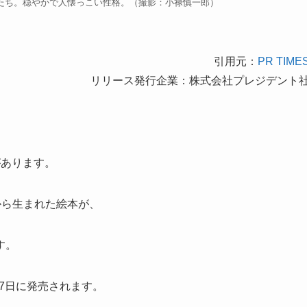
たち。穏やかで人懐っこい性格。（撮影：小禄慎一郎）
引用元：
PR TIME
リリース発行企業：株式会社プレジデント
があります。
から生まれた絵本が、
す。
17日に発売されます。