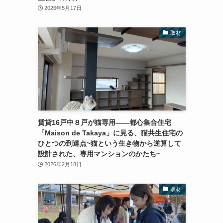
2026年5月17日
取材
賃貸16戸中８戸が猫専用――都心集合住宅
「Maison de Takaya」に見る、猫共生住宅の
ひとつの到達点~猫という生き物から逆算して
設計された、専用マンションのかたち~
2026年2月18日
取材