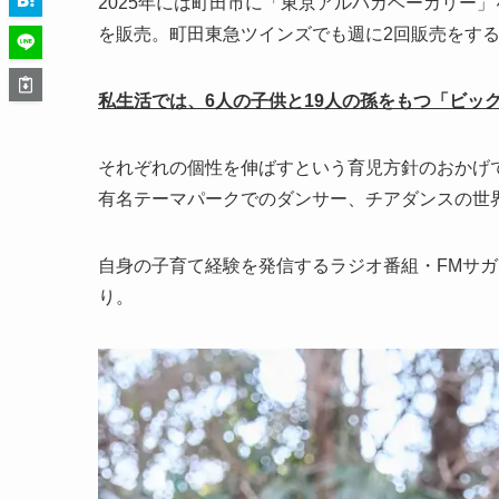
2025年には町田市に「東京アルパカベーカリー
を販売。町田東急ツインズでも週に2回販売をす
私生活では、6人の子供と19人の孫をもつ「ビッ
それぞれの個性を伸ばすという育児方針のおかげ
有名テーマパークでのダンサー、チアダンスの世
自身の子育て経験を発信するラジオ番組・FMサ
り。