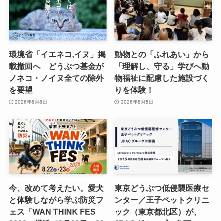
環境省「イエネコ,イヌ」掲
動物との「ふれあい」から
載撤回へ どうぶつ基金が
「理解し、守る」学びへ動
ノネコ・ノイヌ全ての除外
物福祉に配慮した施設づく
を要望
りを体験！
2026年8月8日
2026年8月5日
今、改めて考えたい。愛犬
東京どうぶつ低侵襲医療セ
と体験しながら学ぶ防災フ
ンター／王子ペットクリニ
ェス「WAN THINK FES
ック（東京都北区）が、