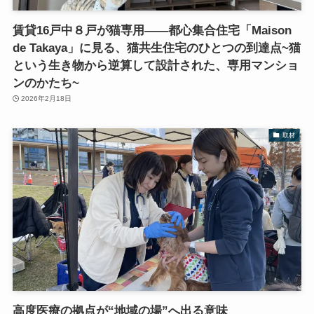
賃貸16戸中８戸が猫専用――都心集合住宅「Maison
de Takaya」に見る、猫共生住宅のひとつの到達点~猫
という生き物から逆算して設計された、専用マンショ
ンのかたち~
2026年2月18日
取材
高度医療の拠点が“地域の場”へ出る意味