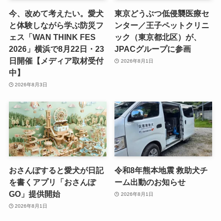
今、改めて考えたい。愛犬
東京どうぶつ低侵襲医療セ
と体験しながら学ぶ防災フ
ンター／王子ペットクリニ
ェス「WAN THINK FES
ック（東京都北区）が、
2026」横浜で8月22日・23
JPACグループに参画
日開催【メディア取材受付
2026年8月1日
中】
2026年8月3日
おさんぽすると愛犬が日記
令和8年熊本地震 救助犬チ
を書くアプリ「おさんぽ
ーム出動のお知らせ
GO」提供開始
2026年8月1日
2026年8月1日