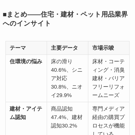
■まとめ——住宅・建材・ペット用品業界
へのインサイト
テーマ
主要データ
市場示唆
住環境の悩み
床の滑り
床材・コーテ
40.6%、シニ
ィング・消臭
ア対応
建材・バリア
30.8%、ニオ
フリーリフォ
イ29.9%
ームニーズ
建材・アイテ
商品認知
専門メディア
ム認知
47.4%、建材
経由の購買プ
認知30.2%
ロセスが機能
している