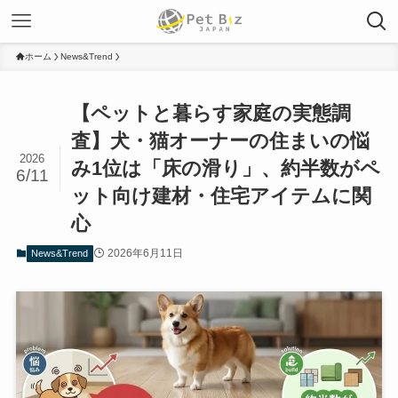
ホーム
News&Trend
【ペットと暮らす家庭の実態調
査】犬・猫オーナーの住まいの悩
2026
み1位は「床の滑り」、約半数がペ
6/11
ット向け建材・住宅アイテムに関
心
2026年6月11日
News&Trend