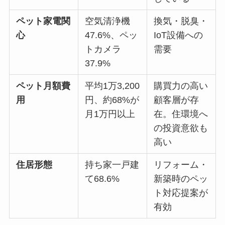
ペット家電関
空気清浄機
換気・脱臭・
心
47.6%、ペッ
IoT設備への
トカメラ
需要
37.9%
ペット月額費
平均1万3,200
購買力の高い
用
円、約68%が
顧客層が存
月1万円以上
在。住環境へ
の投資意欲も
高い
住居形態
持ち家一戸建
リフォーム・
て68.6%
新築時のペッ
ト対応提案が
有効