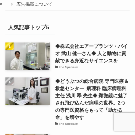
広告掲載について
人気記事トップ5
◆株式会社エアープランツ・バイ
オ 武山 健一さん◆ 人と動物に貢
献できる身近なサイエンスを
The Specialist
◆どうぶつの総合病院 専門医療＆
救急センター 病理科 臨床病理科
主任 浅川 翠 先生◆ 顕微鏡に魅了
され飛び込んだ病理の世界。2つ
の専門医資格をもって「助かる
命」を増やす
The Specialist