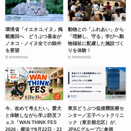
環境省「イエネコ,イヌ」掲
動物との「ふれあい」から
載撤回へ どうぶつ基金が
「理解し、守る」学びへ動
ノネコ・ノイヌ全ての除外
物福祉に配慮した施設づく
を要望
りを体験！
2026年8月8日
2026年8月5日
今、改めて考えたい。愛犬
東京どうぶつ低侵襲医療セ
と体験しながら学ぶ防災フ
ンター／王子ペットクリニ
ェス「WAN THINK FES
ック（東京都北区）が、
2026」横浜で8月22日・23
JPACグループに参画