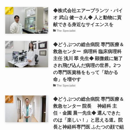
◆株式会社エアープランツ・バイ
オ 武山 健一さん◆ 人と動物に貢
献できる身近なサイエンスを
The Specialist
◆どうぶつの総合病院 専門医療＆
救急センター 病理科 臨床病理科
主任 浅川 翠 先生◆ 顕微鏡に魅了
され飛び込んだ病理の世界。2つ
の専門医資格をもって「助かる
命」を増やす
The Specialist
◆どうぶつの総合病院 専門医療＆
救急センター 院長 神経科 主
任・金園 晨一先生◆ 選んできた
のは「楽しい！」と思える道。院
長と神経科専門医 ふたつの顔で組