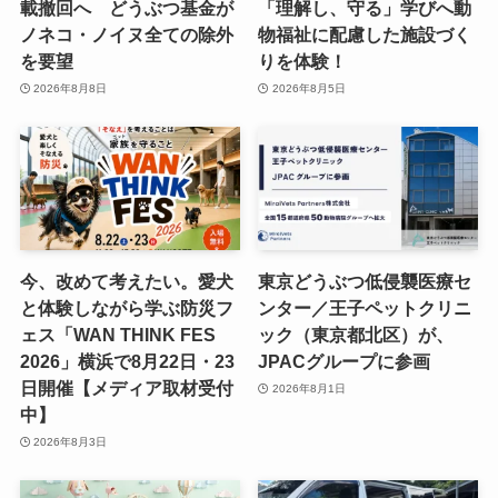
載撤回へ どうぶつ基金が
「理解し、守る」学びへ動
ノネコ・ノイヌ全ての除外
物福祉に配慮した施設づく
を要望
りを体験！
2026年8月8日
2026年8月5日
今、改めて考えたい。愛犬
東京どうぶつ低侵襲医療セ
と体験しながら学ぶ防災フ
ンター／王子ペットクリニ
ェス「WAN THINK FES
ック（東京都北区）が、
2026」横浜で8月22日・23
JPACグループに参画
日開催【メディア取材受付
2026年8月1日
中】
2026年8月3日