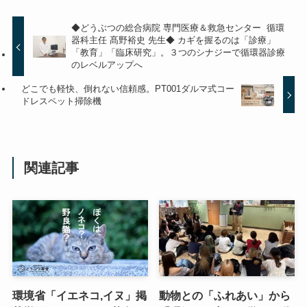
◆どうぶつの総合病院 専門医療＆救急センター 循環
器科主任 髙野裕史 先生◆ カギを握るのは「診療」
「教育」「臨床研究」。３つのシナジーで循環器診療
のレベルアップへ
どこでも軽快、倒れない信頼感。PT001ダルマ式コー
ドレスペット掃除機
関連記事
環境省「イエネコ,イヌ」掲
動物との「ふれあい」から